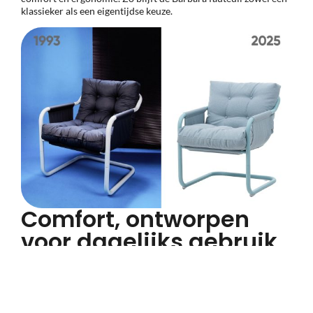
klassieker
als
een
eigentijdse
keuze.
Comfort, ontworpen
voor dagelijks gebruik
Barbara
is
ontworpen
met
dagelijks
comfort
in
gedachten.
Het
schuim
in
de
zitting
en
rug
past
zich
zachtjes
aan
het
lichaam
aan
en
biedt
ergonomische
ondersteuning.
Het
gebruik
van
doordachte
materialen
en
een
subtiel
design
creëert
een
gevoel
van
ontspanning
en
uitnodigend
comfort,
waardoor