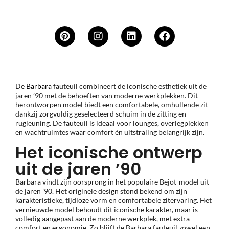
De
Barbara
fauteuil
combineert
de
iconische
esthetiek
uit
de
jaren ’
90
met
de
behoeften
van
moderne
werkplekken.
Dit
herontworpen
model
biedt
een
comfortabele,
omhullende
zit
dankzij
zorgvuldig
geselecteerd
schuim
in
de
zitting
en
rugleuning.
De
fauteuil
is
ideaal
voor
lounges,
overlegplekken
en
wachtruimtes
waar
comfort
én
uitstraling
belangrijk
zijn.
Het iconische ontwerp
uit de jaren ’90
Barbara
vindt
zijn
oorsprong
in
het
populaire
Bejot-
model
uit
de
jaren ’
90.
Het
originele
design
stond
bekend
om
zijn
karakteristieke,
tijdloze
vorm
en
comfortabele
zitervaring.
Het
vernieuwde
model
behoudt
dit
iconische
karakter,
maar
is
volledig
aangepast
aan
de
moderne
werkplek,
met
extra
comfort
en
ergonomie.
Zo
blijft
de
Barbara
fauteuil
zowel
een