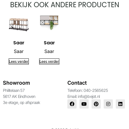
BEKIJK OOK ANDERE PRODUCTEN
Saar
Saar
Saar
Saar
Lees verder
Lees verder
Showroom
Contact
Philitelaan 57
Telefoon: 040-2565625
5617 AK Eindhoven
Email:
info@bejot.nl
3e etage, op afspraak