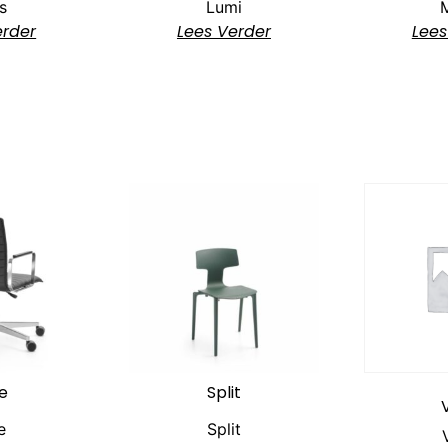
s
Lumi
erder
Lees Verder
Lees
e
Split
e
Split