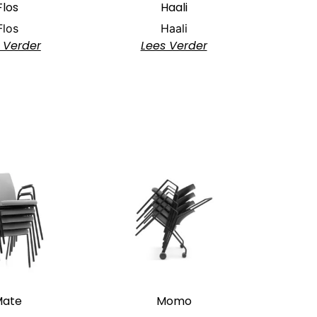
Flos
Haali
Flos
Haali
 Verder
Lees Verder
Mate
Momo