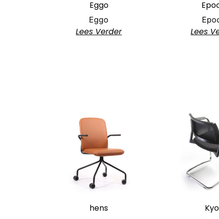
Eggo
Epo
Eggo
Epo
Lees Verder
Lees V
hens
Kyo