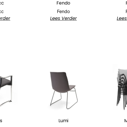
cc
Fendo
cc
Fendo
erder
Lees Verder
Lees
s
Lumi