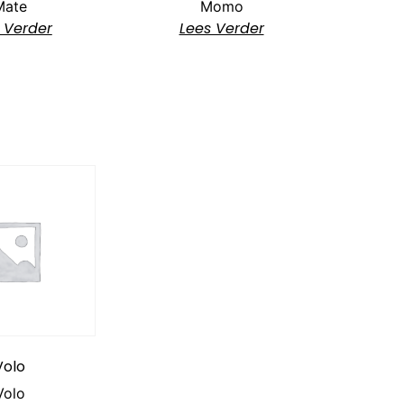
Mate
Momo
 Verder
Lees Verder
Volo
Volo