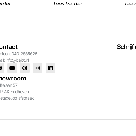
erder
Lees Verder
Lees
ontact
Schrijf
lefoon: 040-2565625
ail:
info@bejot.nl
howroom
litelaan 57
17 AK Eindhoven
 etage, op afspraak