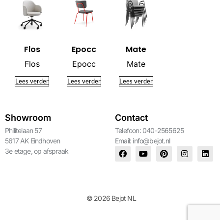
Flos
Epocc
Mate
Flos
Epocc
Mate
Lees verder
Lees verder
Lees verder
Showroom
Contact
Philitelaan 57
Telefoon: 040-2565625
5617 AK Eindhoven
Email:
info@bejot.nl
3e etage, op afspraak
© 2026 Bejot NL