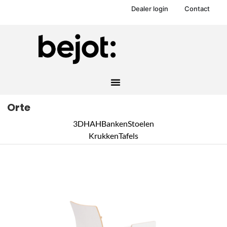
Dealer login
Contact
Orte
3DH
AH
Banken
Stoelen
Krukken
Tafels