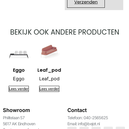
Verzenden
BEKIJK OOK ANDERE PRODUCTEN
Eggo
Leaf_pod
Eggo
Leaf_pod
Lees verder
Lees verder
Showroom
Contact
Philitelaan 57
Telefoon: 040-2565625
5617 AK Eindhoven
Email:
info@bejot.nl