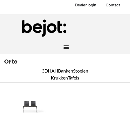
Dealer login
Contact
Orte
3DH
AH
Banken
Stoelen
Krukken
Tafels