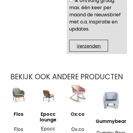
Ik ontvang graag
max. één keer per
maand de nieuwsbrief
met o.a. inspiratie en
updates.
Verzenden
BEKIJK OOK ANDERE PRODUCTEN
Flos
Epocc
Ox:co
lounge
Gummybear
Epocc
Flos
Ox:co
Gummy Bear