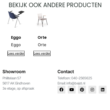
BEKIJK OOK ANDERE PRODUCTEN
Eggo
Orte
Eggo
Orte
Lees verder
Lees verder
Showroom
Contact
Philitelaan 57
Telefoon: 040-2565625
5617 AK Eindhoven
Email:
info@bejot.nl
3e etage, op afspraak