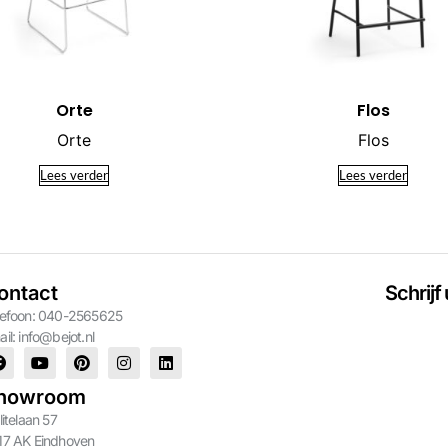
Orte
Flos
Orte
Flos
Lees verder
Lees verder
ontact
Schrijf
lefoon: 040-2565625
ail:
info@bejot.nl
howroom
litelaan 57
17 AK Eindhoven