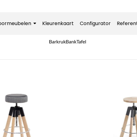
oormeubelen
Kleurenkaart
Configurator
Referen
Barkruk
Bank
Tafel