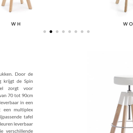
W OH
rukken. Door de
 krijgt de Spin
del zorgt voor
 van 70 tot 90cm
leverbaar in een
t een multiplex
ijpassende tafel
kleuren leverbaar
e verschillende