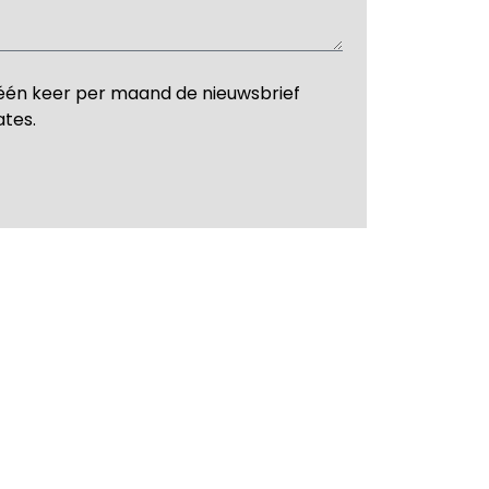
één keer per maand de nieuwsbrief
ates.