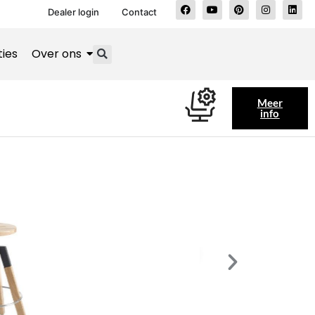
Dealer login
Contact
ties
Over ons
Meer
info