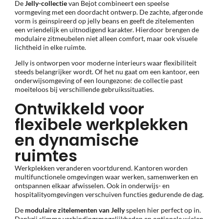
De
Jelly-collectie
van Bejot combineert een speelse
vormgeving met een doordacht ontwerp. De zachte, afgeronde
vorm is geïnspireerd op jelly beans en geeft de zitelementen
een vriendelijk en uitnodigend karakter. Hierdoor brengen de
modulaire zitmeubelen niet alleen comfort, maar ook visuele
lichtheid in elke ruimte.
Jelly is ontworpen voor moderne interieurs waar flexibiliteit
steeds belangrijker wordt. Of het nu gaat om een kantoor, een
onderwijsomgeving of een loungezone: de collectie past
moeiteloos bij verschillende gebruikssituaties.
Ontwikkeld voor
flexibele werkplekken
en dynamische
ruimtes
Werkplekken veranderen voortdurend. Kantoren worden
multifunctionele omgevingen waar werken, samenwerken en
ontspannen elkaar afwisselen. Ook in onderwijs- en
hospitalityomgevingen verschuiven functies gedurende de dag.
De
modulaire zitelementen van Jelly
spelen hier perfect op in.
Dankzij slimme verbindingsmogelijkheden en optionele wielen