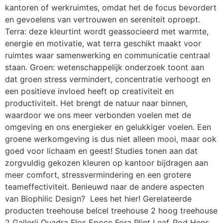
kantoren of werkruimtes, omdat het de focus bevordert
en gevoelens van vertrouwen en sereniteit oproept.
Terra: deze kleurtint wordt geassocieerd met warmte,
energie en motivatie, wat terra geschikt maakt voor
ruimtes waar samenwerking en communicatie centraal
staan. Groen: wetenschappelijk onderzoek toont aan
dat groen stress vermindert, concentratie verhoogt en
een positieve invloed heeft op creativiteit en
productiviteit. Het brengt de natuur naar binnen,
waardoor we ons meer verbonden voelen met de
omgeving en ons energieker en gelukkiger voelen. Een
groene werkomgeving is dus niet alleen mooi, maar ook
goed voor lichaam en geest! Studies tonen aan dat
zorgvuldig gekozen kleuren op kantoor bijdragen aan
meer comfort, stressvermindering en een grotere
teameffectiviteit. Benieuwd naar de andere aspecten
van Biophilic Design? Lees het hier! Gerelateerde
producten treehouse belcel treehouse 2 hoog treehouse
2 Gallerij Quadra Flos Epocc Fora Plint Leaf_Pod Hens