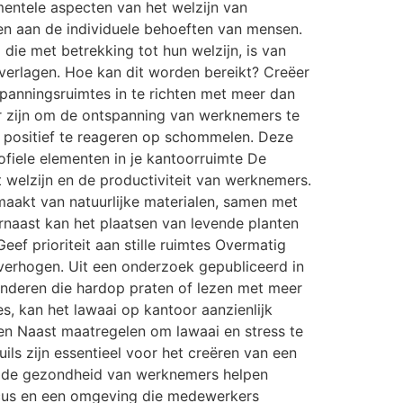
entele aspecten van het welzijn van
n aan de individuele behoeften van mensen.
ie met betrekking tot hun welzijn, is van
 verlagen. Hoe kan dit worden bereikt? Creëer
panningsruimtes in te richten met meer dan
r zijn om de ontspanning van werknemers te
om positief te reageren op schommelen. Deze
ofiele elementen in je kantoorruimte De
 welzijn en de productiviteit van werknemers.
maakt van natuurlijke materialen, samen met
rnaast kan het plaatsen van levende planten
ef prioriteit aan stille ruimtes Overmatig
 verhogen. Uit een onderzoek gepubliceerd in
 anderen die hardop praten of lezen met meer
, kan het lawaai op kantoor aanzienlijk
en Naast maatregelen om lawaai en stress te
ils zijn essentieel voor het creëren van een
op de gezondheid van werknemers helpen
focus en een omgeving die medewerkers