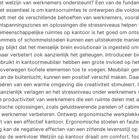
et welzijn van werknemers ondersteunt? Een van de fundam
 essentieel is om kantoorruimtes te ontwerpen die voldoe
t met de verschillende behoeften van werknemers, vooral d
ontspanningszones en oplossingen die stressniveaus helpen
emeenschappelijke ruimtes op kantoor is het goed om onts
chommels of schommelstoelen kunnen een uitstekende manie
 blijkt dat het menselijk brein evolutionair is ingesteld 
aar verbetert ook aanzienlijk het geheugen. Introduceer bi
ebruikt in kantoormeubilair hebben een grote invloed op het
 overwegen biofiele elementen toe te voegen. Meubilair ge
an de buitenlucht, kunnen een positief verschil maken. Daa
ëren van een warme omgeving die creativiteit stimuleert. Ge
aanzienlijk verlagen en het stressniveau onder werknemers
de productiviteit van werknemers die een ruimte delen met
sche oplossingen, zoals geluidswerende panelen of cabines
 de werknemer verbeteren. Ontwerp ergonomische werkplekk
t van een effectief kantoor. Ergonomische stoelen en fauteu
 kan de negatieve effecten van een zittende levensstijl 
n op de werkvloer Welzijn op kantoor draait om comfort, 