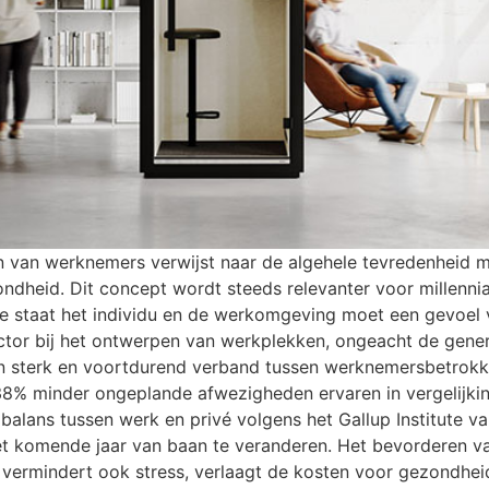
jn van werknemers verwijst naar de algehele tevredenheid 
dheid. Dit concept wordt steeds relevanter voor millennial
idee staat het individu en de werkomgeving moet een gevoel
ctor bij het ontwerpen van werkplekken, ongeacht de gener
n sterk en voortdurend verband tussen werknemersbetrokk
8% minder ongeplande afwezigheden ervaren in vergelijk
alans tussen werk en privé volgens het Gallup Institute va
t komende jaar van baan te veranderen. Het bevorderen van 
 vermindert ook stress, verlaagt de kosten voor gezondhei