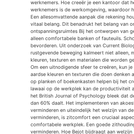
werknemers. Hoe creeër je een kantoor dat h
werknemers is de werkomgeving, waardoor het
Een allesomvattende aanpak die rekening houd
vitaal belang. Dit benadrukt het belang van 
ontspanningsruimtes Bij het ontwerpen van g
alleen comfortabele banken of fauteuils. S
bevorderen. Uit onderzoek van Current Biology
rustgevende beweging kalmeert niet alleen, m
kleuren, texturen en materialen die worden g
Om een uitnodigende sfeer te creëren, kun je
aardse kleuren en texturen die doen denken a
op planken of boekenkasten helpen bij het cre
lawaai op de werkplek kan de productiviteit 
het British Journal of Psychology bleek dat 
dan 60% daalt. Het implementeren van akoesti
verminderen en uiteindelijk het welzijn van
verminderen, is zitcomfort een cruciaal aspec
comfortabele werkplek. Een goede zithouding
verminderen. Hoe Bejot bijdraagt aan welzij