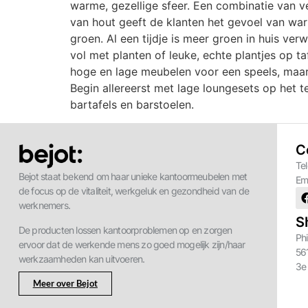
warme, gezellige sfeer. Een combinatie van ve
van hout geeft de klanten het gevoel van warm
groen. Al een tijdje is meer groen in huis v
vol met planten of leuke, echte plantjes op t
hoge en lage meubelen voor een speels, maar 
Begin allereerst met lage loungesets op het t
bartafels en barstoelen.
C
Te
Bejot staat bekend om haar unieke kantoormeubelen met
Em
de focus op de vitaliteit, werkgeluk en gezondheid van de
werknemers.
S
De producten lossen kantoorproblemen op en zorgen
Phi
ervoor dat de werkende mens zo goed mogelijk zijn/haar
56
werkzaamheden kan uitvoeren.
3e
Meer over Bejot