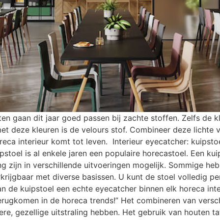
ten gaan dit jaar goed passen bij zachte stoffen. Zelfs de 
t deze kleuren is de velours stof. Combineer deze lichte vr
reca interieur komt tot leven. Interieur eyecatcher: kuipst
stoel is al enkele jaren een populaire horecastoel. Een kui
ng zijn in verschillende uitvoeringen mogelijk. Sommige he
krijgbaar met diverse basissen. U kunt de stoel volledig pe
n de kuipstoel een echte eyecatcher binnen elk horeca inter
erugkomen in de horeca trends!” Het combineren van versch
 gezellige uitstraling hebben. Het gebruik van houten tafe