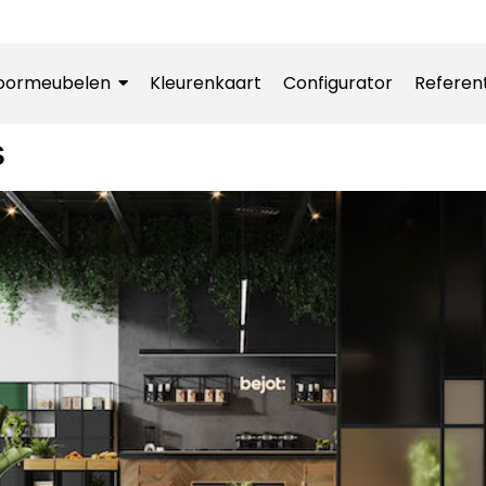
oormeubelen
Kleurenkaart
Configurator
Referen
s