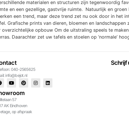
rschillende materialen en structuren zijn tegenwoordig favo
te en een gezellige, gastvrije ruimte. Natuurlijk en groen
erwerken een trend, maar deze trend zet nu ook door in het 
afel. Grafische prints van dieren, bloemen en landschappen
overzichtelijke opbouw Om de uitstraling speels te maken, 
erras. Daarachter zet uw tafels en stoelen op ‘normale’ hoog
ontact
Schrijf
lefoon: 040-2565625
ail:
info@bejot.nl
howroom
litelaan 57
17 AK Eindhoven
 etage, op afspraak