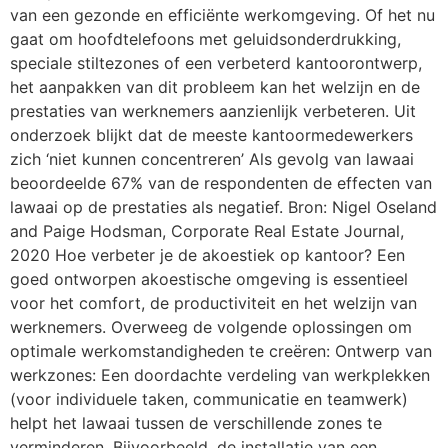
van een gezonde en efficiënte werkomgeving. Of het nu
gaat om hoofdtelefoons met geluidsonderdrukking,
speciale stiltezones of een verbeterd kantoorontwerp,
het aanpakken van dit probleem kan het welzijn en de
prestaties van werknemers aanzienlijk verbeteren. Uit
onderzoek blijkt dat de meeste kantoormedewerkers
zich ‘niet kunnen concentreren’ Als gevolg van lawaai
beoordeelde 67% van de respondenten de effecten van
lawaai op de prestaties als negatief. Bron: Nigel Oseland
and Paige Hodsman, Corporate Real Estate Journal,
2020 Hoe verbeter je de akoestiek op kantoor? Een
goed ontworpen akoestische omgeving is essentieel
voor het comfort, de productiviteit en het welzijn van
werknemers. Overweeg de volgende oplossingen om
optimale werkomstandigheden te creëren: Ontwerp van
werkzones: Een doordachte verdeling van werkplekken
(voor individuele taken, communicatie en teamwerk)
helpt het lawaai tussen de verschillende zones te
verminderen. Bijvoorbeeld, de installatie van een