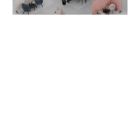
De vijf grootste klachten omtrent geluidsoverlast op
kantoor zijn;
1. Concentratieproblemen
2. Frustratie
3. Onrustig gevoel
4. Vermoeidheid
5. Hoofdpijn (Evans, & Johnson, 2000)
Diverse studies tonen aan dat het gebrek aan privacy, risico
op afleiding en het gebrek aan controle op
omgevingsfactoren als stressor worden ervaren
(Hootegem, & Witte, 2017).