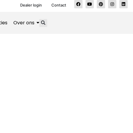
Dealer login
Contact
ties
Over ons