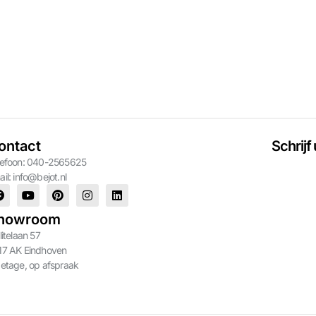
ontact
Schrijf
lefoon: 040-2565625
ail:
info@bejot.nl
howroom
litelaan 57
17 AK Eindhoven
 etage, op afspraak