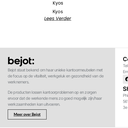
Kyos
Kyos
Lees Verder
C
Te
Bejot staat bekend om haar unieke kantoormeubelen met
Em
de focus op de vitaliteit, werkgeluk en gezondheid van de
werknemers.
S
De producten lossen kantoorproblemen op en zorgen
Phi
ervoor dat de werkende mens zo goed mogelijk zijn/haar
56
werkzaamheden kan uitvoeren.
3e
Meer over Bejot