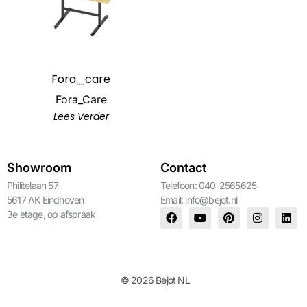
Fora_care
Fora_Care
Lees Verder
Showroom
Contact
Philitelaan 57
Telefoon: 040-2565625
5617 AK Eindhoven
Email:
info@bejot.nl
3e etage, op afspraak
© 2026 Bejot NL