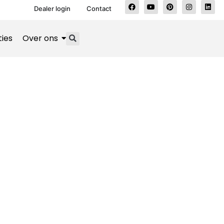
Dealer login
Contact
ties
Over ons