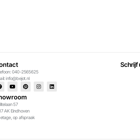
ontact
Schrijf
lefoon: 040-2565625
ail:
info@bejot.nl
howroom
litelaan 57
17 AK Eindhoven
 etage, op afspraak