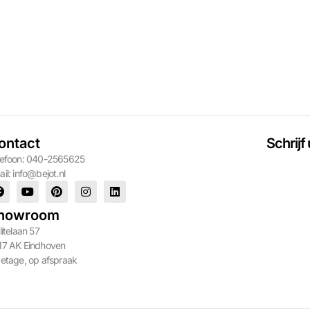
ontact
Schrijf
lefoon: 040-2565625
ail:
info@bejot.nl
howroom
litelaan 57
17 AK Eindhoven
 etage, op afspraak