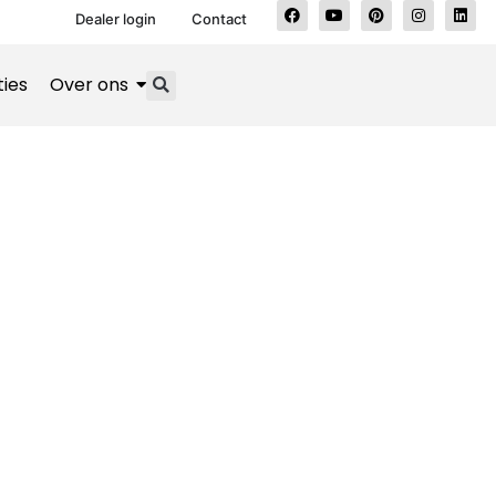
Dealer login
Contact
ties
Over ons