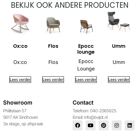
BEKIJK OOK ANDERE PRODUCTEN
Ox:co
Flos
Epocc
Umm
lounge
Epocc
Ox:co
Flos
Umm
Lounge
Lees verder
Lees verder
Lees verder
Lees verder
Showroom
Contact
Philitelaan 57
Telefoon: 040-2565625
5617 AK Eindhoven
Email:
info@bejot.nl
3e etage, op afspraak