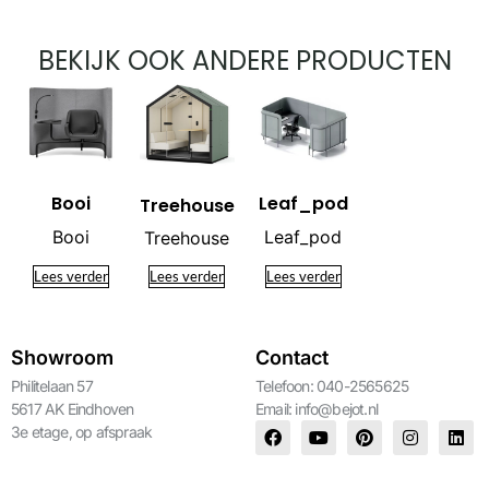
BEKIJK OOK ANDERE PRODUCTEN
Booi
Leaf_pod
Treehouse
Booi
Leaf_pod
Treehouse
Lees verder
Lees verder
Lees verder
Showroom
Contact
Philitelaan 57
Telefoon: 040-2565625
5617 AK Eindhoven
Email:
info@bejot.nl
3e etage, op afspraak