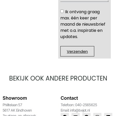
Ik ontvang graag
max. één keer per
maand de nieuwsbrief
met o.a. inspiratie en
updates.
Verzenden
BEKIJK OOK ANDERE PRODUCTEN
Showroom
Contact
Philitelaan 57
Telefoon: 040-2565625
5617 AK Eindhoven
Email:
info@bejot.nl
3e etage, op afspraak