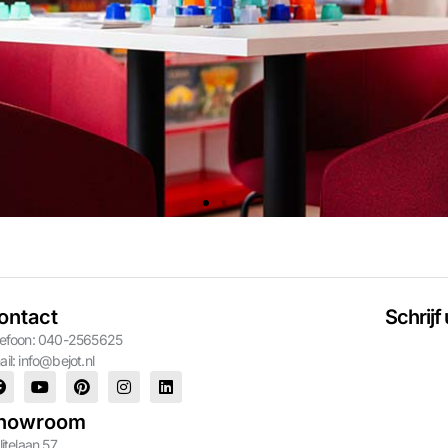
ontact
Schrijf
lefoon: 040-2565625
ail:
info@bejot.nl
howroom
litelaan 57