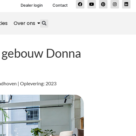
Dealer login
Contact
ties
Over ons
in gebouw Donna
indhoven | Oplevering: 2023