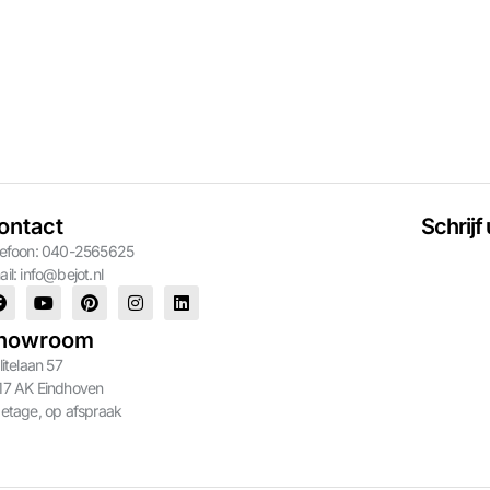
ontact
Schrijf
lefoon: 040-2565625
ail:
info@bejot.nl
howroom
litelaan 57
17 AK Eindhoven
 etage, op afspraak