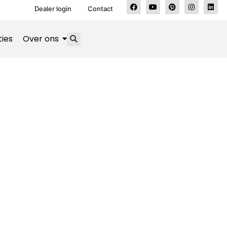
Dealer login
Contact
ties
Over ons