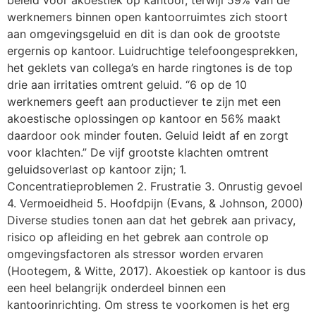
beleid voor akoestiek op kantoor, terwijl 59% van de
werknemers binnen open kantoorruimtes zich stoort
aan omgevingsgeluid en dit is dan ook de grootste
ergernis op kantoor. Luidruchtige telefoongesprekken,
het geklets van collega’s en harde ringtones is de top
drie aan irritaties omtrent geluid. “6 op de 10
werknemers geeft aan productiever te zijn met een
akoestische oplossingen op kantoor en 56% maakt
daardoor ook minder fouten. Geluid leidt af en zorgt
voor klachten.” De vijf grootste klachten omtrent
geluidsoverlast op kantoor zijn; 1.
Concentratieproblemen 2. Frustratie 3. Onrustig gevoel
4. Vermoeidheid 5. Hoofdpijn (Evans, & Johnson, 2000)
Diverse studies tonen aan dat het gebrek aan privacy,
risico op afleiding en het gebrek aan controle op
omgevingsfactoren als stressor worden ervaren
(Hootegem, & Witte, 2017). Akoestiek op kantoor is dus
een heel belangrijk onderdeel binnen een
kantoorinrichting. Om stress te voorkomen is het erg