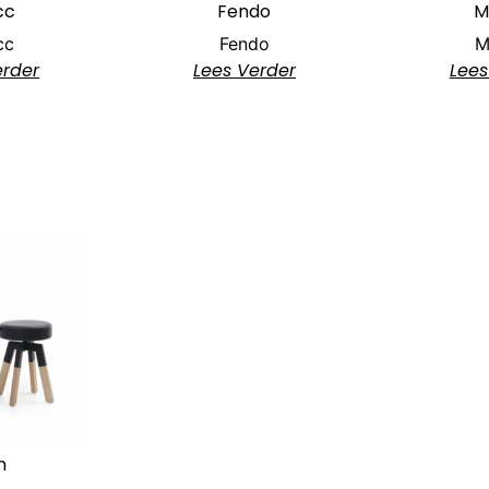
cc
Fendo
M
cc
Fendo
M
erder
Lees Verder
Lees
n