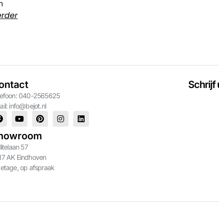
n
erder
ontact
Schrijf
lefoon: 040-2565625
ail:
info@bejot.nl
howroom
litelaan 57
17 AK Eindhoven
 etage, op afspraak