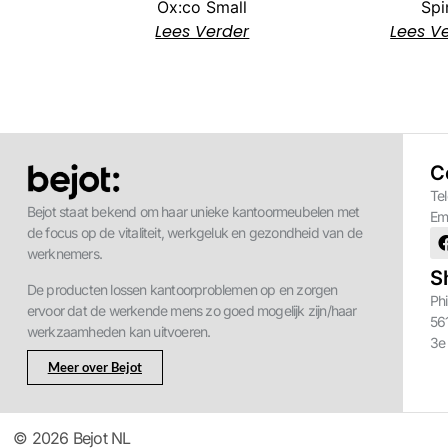
Ox:co Small
Spi
Lees Verder
Lees V
C
Te
Bejot staat bekend om haar unieke kantoormeubelen met
Em
de focus op de vitaliteit, werkgeluk en gezondheid van de
werknemers.
S
De producten lossen kantoorproblemen op en zorgen
Phi
ervoor dat de werkende mens zo goed mogelijk zijn/haar
56
werkzaamheden kan uitvoeren.
3e
Meer over Bejot
© 2026 Bejot NL