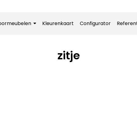
oormeubelen
Kleurenkaart
Configurator
Referen
zitje