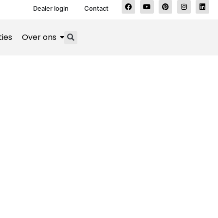
Dealer login
Contact
ties
Over ons