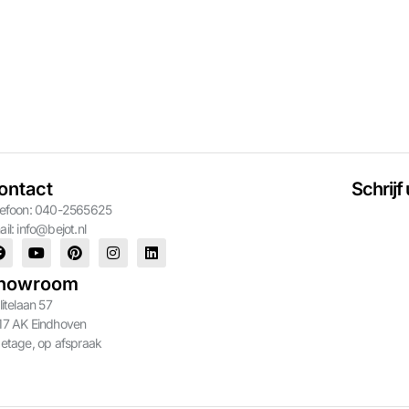
ontact
Schrijf
lefoon: 040-2565625
ail:
info@bejot.nl
howroom
litelaan 57
17 AK Eindhoven
 etage, op afspraak