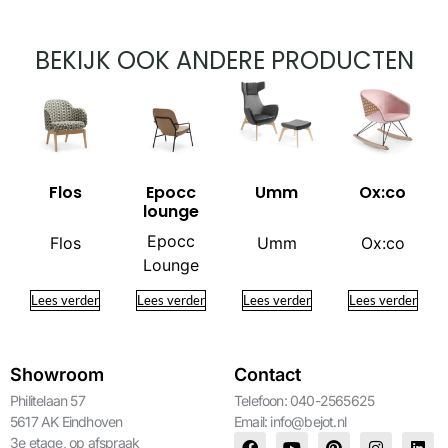
BEKIJK OOK ANDERE PRODUCTEN
Flos
Epocc
Umm
Ox:co
lounge
Epocc
Flos
Umm
Ox:co
Lounge
Lees verder
Lees verder
Lees verder
Lees verder
Showroom
Contact
Philitelaan 57
Telefoon: 040-2565625
5617 AK Eindhoven
Email:
info@bejot.nl
3e etage, op afspraak