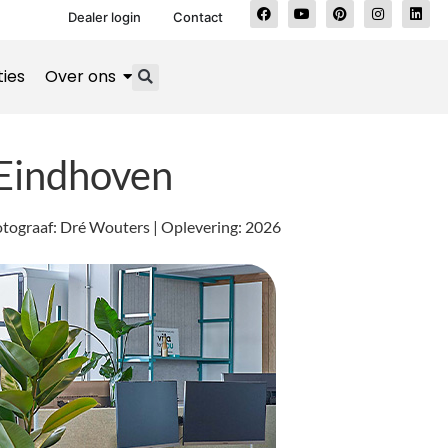
Dealer login
Contact
ties
Over ons
 Eindhoven
 Fotograaf: Dré Wouters | Oplevering: 2026