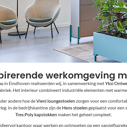
spirerende werkomgeving me
ou
in Eindhoven realiseerden wij, in samenwerking met
Yksi Ontw
abriek. Het interieur combineert industriële elementen met warme,
onder andere hoe de
Vieni loungestoelen
zorgen voor een comfortabe
eg. In de bedrijfskantine zijn de
Hens stoelen
geplaatst voor een st
Tres:Poly kapstokken
maken het geheel compleet.
n, sfeervol kantoor waar werken en ontmoeten op een vanzelfspr