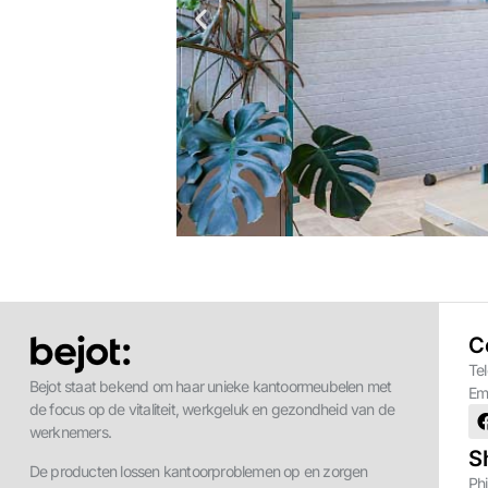
Meubels die
C
Te
n? Bekijk de
Meubels spelen een belang
Bejot staat bekend om haar unieke kantoormeubelen met
Em
rkomgevingen
de ontvangstruimte tot f
de focus op de vitaliteit, werkgeluk en gezondheid van de
comfort, stijl en ge
werknemers.
productiviteit on
S
De producten lossen kantoorproblemen op en zorgen
Phi