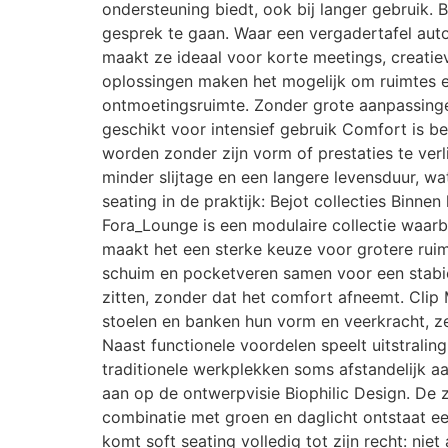
ondersteuning biedt, ook bij langer gebruik. 
gesprek te gaan. Waar een vergadertafel autom
maakt ze ideaal voor korte meetings, creatieve
oplossingen maken het mogelijk om ruimtes e
ontmoetingsruimte. Zonder grote aanpassinge
geschikt voor intensief gebruik Comfort is be
worden zonder zijn vorm of prestaties te verl
minder slijtage en een langere levensduur, w
seating in de praktijk: Bejot collecties Binn
Fora_Lounge is een modulaire collectie waar
maakt het een sterke keuze voor grotere ruim
schuim en pocketveren samen voor een stabie
zitten, zonder dat het comfort afneemt. Clip
stoelen en banken hun vorm en veerkracht, ze
Naast functionele voordelen speelt uitstralin
traditionele werkplekken soms afstandelijk aa
aan op de ontwerpvisie Biophilic Design. De 
combinatie met groen en daglicht ontstaat ee
komt soft seating volledig tot zijn recht: ni