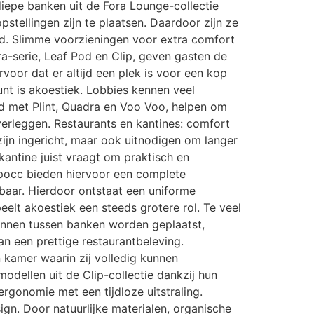
diepe banken uit de Fora Lounge-collectie
stellingen zijn te plaatsen. Daardoor zijn ze
nd. Slimme voorzieningen voor extra comfort
a-serie, Leaf Pod en Clip, geven gasten de
rvoor dat er altijd een plek is voor een kop
nt is akoestiek. Lobbies kennen veel
d met Plint, Quadra en Voo Voo, helpen om
verleggen. Restaurants en kantines: comfort
 zijn ingericht, maar ook uitnodigen om langer
skantine juist vraagt om praktisch en
 Epocc bieden hiervoor een complete
gbaar. Hierdoor ontstaat een uniforme
peelt akoestiek een steeds grotere rol. Te veel
kunnen tussen banken worden geplaatst,
n een prettige restaurantbeleving.
 kamer waarin zij volledig kunnen
odellen uit de Clip-collectie dankzij hun
rgonomie met een tijdloze uitstraling.
ign. Door natuurlijke materialen, organische