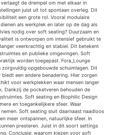
g verlaagt de drempel om met elkaar in
llingen juist uit tot spontaan overleg. Dit
ibiliteit een grote rol. Vooral modulaire
ienen als werkplek en later op de dag als
dvies nodig over soft seating? Duurzaam en
liteit is ontworpen om intensief gebruikt te
langer veerkrachtig en stabiel. Dit betekent
gstruimtes en publieke omgevingen. Soft
e praktijk worden toegepast. Fora_Lounge
en zorgvuldig opgebouwde schuimlagen. Dit
y biedt een andere benadering. Hier zorgen
schikt voor werkplekken waar mensen langer
uik. Dankzij de pocketveren behouden de
truimtes. Soft seating en Biophilic Design
rmere en toegankelijkere sfeer. Waar
e nemen. Soft seating sluit daarnaast naadloos
n meer ontspannen, natuurlijke sfeer. In
nnen presteren. Juist in dit soort settings
ving. Conclusie: waarom kiezen voor soft