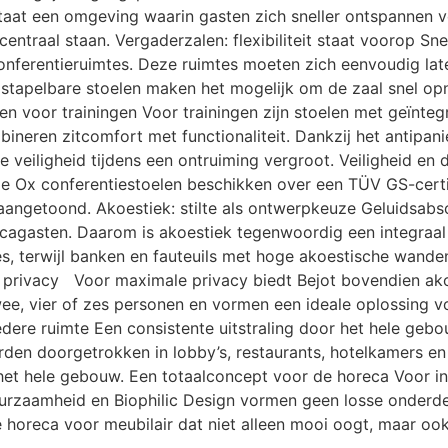
aat een omgeving waarin gasten zich sneller ontspannen voe
 centraal staan. Vergaderzalen: flexibiliteit staat voorop Sn
nferentieruimtes. Deze ruimtes moeten zich eenvoudig late
stapelbare stoelen maken het mogelijk om de zaal snel opni
ngen voor trainingen Voor trainingen zijn stoelen met geïnteg
ineren zitcomfort met functionaliteit. Dankzij het antipani
e veiligheid tijdens een ontruiming vergroot. Veiligheid 
 De Ox conferentiestoelen beschikken over een TÜV GS-cert
 aangetoond. Akoestiek: stilte als ontwerpkeuze Geluidsab
ecagasten. Daarom is akoestiek tegenwoordig een integraal
s, terwijl banken en fauteuils met hoge akoestische wanden
r privacy Voor maximale privacy biedt Bejot bovendien ak
twee, vier of zes personen en vormen een ideale oplossing 
iedere ruimte Een consistente uitstraling door het hele ge
orden doorgetrokken in lobby’s, restaurants, hotelkamers e
 het hele gebouw. Een totaalconcept voor de horeca Voor i
 duurzaamheid en Biophilic Design vormen geen losse onderd
horeca voor meubilair dat niet alleen mooi oogt, maar ook