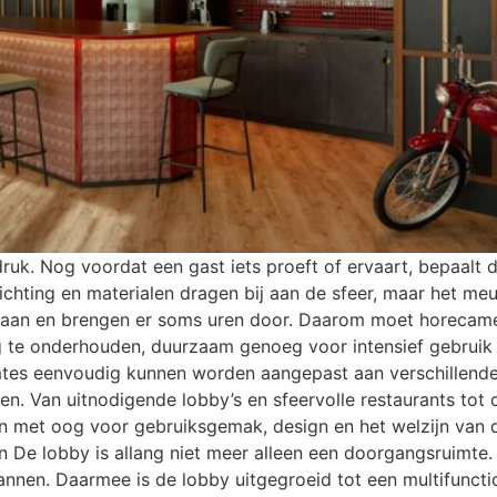
druk. Nog voordat een gast iets proeft of ervaart, bepaalt de
rlichting en materialen dragen bij aan de sfeer, maar het meu
 eraan en brengen er soms uren door. Daarom moet horecame
g te onderhouden, duurzaam genoeg voor intensief gebruik 
 ruimtes eenvoudig kunnen worden aangepast aan verschillen
. Van uitnodigende lobby’s en sfeervolle restaurants tot 
en met oog voor gebruiksgemak, design en het welzijn van 
 De lobby is allang niet meer alleen een doorgangsruimte.
annen. Daarmee is de lobby uitgegroeid tot een multifunct