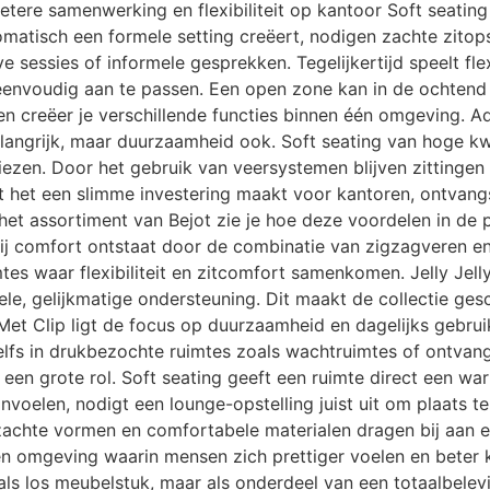
Betere samenwerking en flexibiliteit op kantoor Soft seatin
atisch een formele setting creëert, nodigen zachte zitopste
 sessies of informele gesprekken. Tegelijkertijd speelt flex
envoudig aan te passen. Een open zone kan in de ochtend d
n creëer je verschillende functies binnen één omgeving. A
langrijk, maar duurzaamheid ook. Soft seating van hoge kwa
iezen. Door het gebruik van veersystemen blijven zittingen 
at het een slimme investering maakt voor kantoren, ontvan
en het assortiment van Bejot zie je hoe deze voordelen in d
bij comfort ontstaat door de combinatie van zigzagveren 
tes waar flexibiliteit en zitcomfort samenkomen. Jelly Jell
le, gelijkmatige ondersteuning. Dit maakt de collectie ge
 Met Clip ligt de focus op duurzaamheid en dagelijks gebr
lfs in drukbezochte ruimtes zoals wachtruimtes of ontvangs
g een grote rol. Soft seating geeft een ruimte direct een wa
nvoelen, nodigt een lounge-opstelling juist uit om plaats t
zachte vormen en comfortabele materialen dragen bij aan ee
n omgeving waarin mensen zich prettiger voelen en beter ku
et als los meubelstuk, maar als onderdeel van een totaalbele