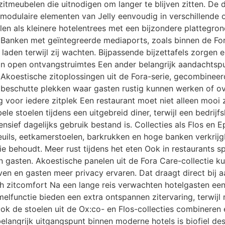
zitmeubelen die uitnodigen om langer te blijven zitten. De 
 modulaire elementen van Jelly eenvoudig in verschillende op
en als kleinere hotelentrees met een bijzondere plattegro
 Banken met geïntegreerde mediaports, zoals binnen de For
aden terwijl zij wachten. Bijpassende bijzettafels zorgen e
in open ontvangstruimtes Een ander belangrijk aandachtspu
Akoestische zitoplossingen uit de Fora-serie, gecombineer
jd beschutte plekken waar gasten rustig kunnen werken of o
ng voor iedere zitplek Een restaurant moet niet alleen mooi
le stoelen tijdens een uitgebreid diner, terwijl een bedrijf
ensief dagelijks gebruik bestand is. Collecties als Flos en
teuils, eetkamerstoelen, barkrukken en hoge banken verkrij
ctie behoudt. Meer rust tijdens het eten Ook in restaurants s
n gasten. Akoestische panelen uit de Fora Care-collectie 
en en gasten meer privacy ervaren. Dat draagt direct bij aa
h zitcomfort Na een lange reis verwachten hotelgasten een
lfunctie bieden een extra ontspannen zitervaring, terwijl m
ok de stoelen uit de Ox:co- en Flos-collecties combineren e
langrijk uitgangspunt binnen moderne hotels is biofiel des