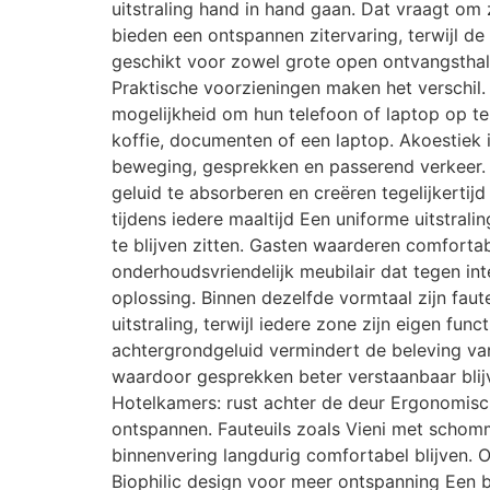
uitstraling hand in hand gaan. Dat vraagt om 
bieden een ontspannen zitervaring, terwijl de
geschikt voor zowel grote open ontvangsthall
Praktische voorzieningen maken het verschil.
mogelijkheid om hun telefoon of laptop op te l
koffie, documenten of een laptop. Akoestiek 
beweging, gesprekken en passerend verkeer. 
geluid te absorberen en creëren tegelijkerti
tijdens iedere maaltijd Een uniforme uitstrali
te blijven zitten. Gasten waarderen comfortabe
onderhoudsvriendelijk meubilair dat tegen int
oplossing. Binnen dezelfde vormtaal zijn fau
uitstraling, terwijl iedere zone zijn eigen fun
achtergrondgeluid vermindert de beleving va
waardoor gesprekken beter verstaanbaar blijv
Hotelkamers: rust achter de deur Ergonomisc
ontspannen. Fauteuils zoals Vieni met schomme
binnenvering langdurig comfortabel blijven. O
Biophilic design voor meer ontspanning Een be