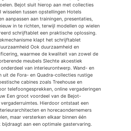
len. Bejot sluit hierop aan met collecties
el wisselen tussen opstellingen Hotels
n aanpassen aan trainingen, presentaties,
euw in te richten, terwijl modellen op wielen
reerd schrijftablet een praktische oplossing.
ekmechanisme klapt het schrijftablet
en duurzaamheid Ook duurzaamheid en
ificering, waarmee de kwaliteit van zowel de
sorberende meubels Slechte akoestiek
 onderdeel van interieurontwerp. Wand- en
 uit de Fora- en Quadra-collecties rustige
oestische cabines zoals Treehouse en
voor telefoongesprekken, online vergaderingen
bouw Een groot voordeel van de Bejot-
n vergaderruimtes. Hierdoor ontstaat een
nterieurarchitecten en horecaondernemers
elen, maar versterken elkaar binnen één
 bijdraagt aan een optimale gastervaring.