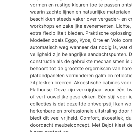
vormen en rustige kleuren toe te passen ontst
waarin zachte lijnen en natuurlijke materialen
beschikken steeds vaker over vergader- en co
workshops en zakelijke evenementen. Lichte, 
extra flexibiliteit bieden. Praktische oplossi
Modellen zoals Eggo, Kyos, Orte en Volo comb
automatisch weg wanneer dat nodig is, wat d
veiligheid zijn belangrijke aandachtspunten.
constructie als de gebruikte mechanismen is
behoort tot de grootste ergernissen van hor
plafondpanelen verminderen galm en reflectie
zitplekken creëren. Akoestische cabines voo
Flathouse. Deze zijn verkrijgbaar voor één, 
of vertrouwelijke gesprekken. Eén stijl voor 
collecties is dat dezelfde ontwerpstijl kan w
herkenbare en professionele uitstraling door
biedt dit veel vrijheid. Comfort, akoestiek,
doordacht meubelconcept. Met Bejot kiest de 