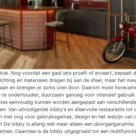
druk. Nog voordat een gast iets proeft of ervaart, bepaalt de
rlichting en materialen dragen bij aan de sfeer, maar het meu
 eraan en brengen er soms uren door. Daarom moet horecame
g te onderhouden, duurzaam genoeg voor intensief gebruik 
 ruimtes eenvoudig kunnen worden aangepast aan verschillen
. Van uitnodigende lobby’s en sfeervolle restaurants tot 
en met oog voor gebruiksgemak, design en het welzijn van 
 De lobby is allang niet meer alleen een doorgangsruimte.
annen. Daarmee is de lobby uitgegroeid tot een multifunct