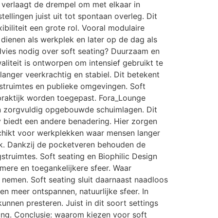
g verlaagt de drempel om met elkaar in
llingen juist uit tot spontaan overleg. Dit
ibiliteit een grote rol. Vooral modulaire
ienen als werkplek en later op de dag als
dvies nodig over soft seating? Duurzaam en
liteit is ontworpen om intensief gebruikt te
langer veerkrachtig en stabiel. Dit betekent
gstruimtes en publieke omgevingen. Soft
e praktijk worden toegepast. Fora_Lounge
en zorgvuldig opgebouwde schuimlagen. Dit
y biedt een andere benadering. Hier zorgen
schikt voor werkplekken waar mensen langer
uik. Dankzij de pocketveren behouden de
truimtes. Soft seating en Biophilic Design
rmere en toegankelijkere sfeer. Waar
e nemen. Soft seating sluit daarnaast naadloos
n meer ontspannen, natuurlijke sfeer. In
nnen presteren. Juist in dit soort settings
ving. Conclusie: waarom kiezen voor soft