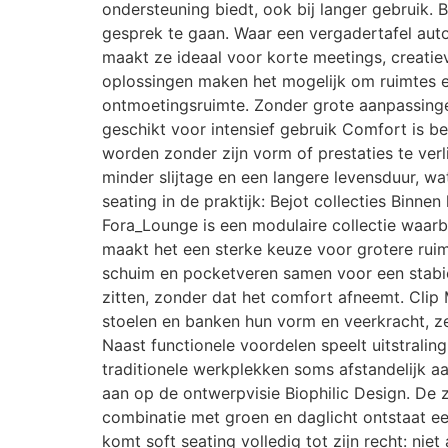
ondersteuning biedt, ook bij langer gebruik. 
gesprek te gaan. Waar een vergadertafel autom
maakt ze ideaal voor korte meetings, creatieve
oplossingen maken het mogelijk om ruimtes e
ontmoetingsruimte. Zonder grote aanpassinge
geschikt voor intensief gebruik Comfort is be
worden zonder zijn vorm of prestaties te verl
minder slijtage en een langere levensduur, w
seating in de praktijk: Bejot collecties Binn
Fora_Lounge is een modulaire collectie waar
maakt het een sterke keuze voor grotere ruim
schuim en pocketveren samen voor een stabie
zitten, zonder dat het comfort afneemt. Clip
stoelen en banken hun vorm en veerkracht, ze
Naast functionele voordelen speelt uitstralin
traditionele werkplekken soms afstandelijk aa
aan op de ontwerpvisie Biophilic Design. De 
combinatie met groen en daglicht ontstaat ee
komt soft seating volledig tot zijn recht: ni