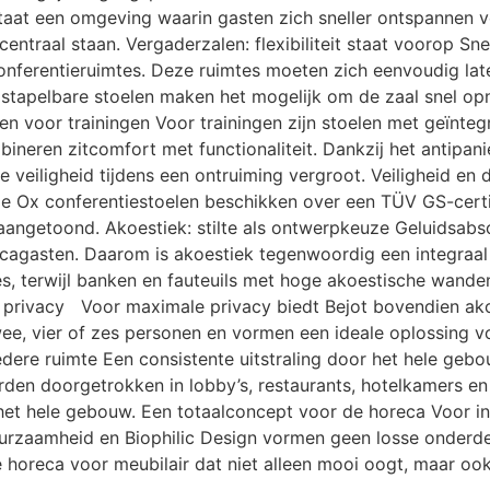
aat een omgeving waarin gasten zich sneller ontspannen voe
 centraal staan. Vergaderzalen: flexibiliteit staat voorop Sn
nferentieruimtes. Deze ruimtes moeten zich eenvoudig late
stapelbare stoelen maken het mogelijk om de zaal snel opni
ngen voor trainingen Voor trainingen zijn stoelen met geïnteg
ineren zitcomfort met functionaliteit. Dankzij het antipani
e veiligheid tijdens een ontruiming vergroot. Veiligheid 
 De Ox conferentiestoelen beschikken over een TÜV GS-cert
 aangetoond. Akoestiek: stilte als ontwerpkeuze Geluidsab
ecagasten. Daarom is akoestiek tegenwoordig een integraal
s, terwijl banken en fauteuils met hoge akoestische wanden
r privacy Voor maximale privacy biedt Bejot bovendien ak
twee, vier of zes personen en vormen een ideale oplossing 
iedere ruimte Een consistente uitstraling door het hele ge
orden doorgetrokken in lobby’s, restaurants, hotelkamers e
 het hele gebouw. Een totaalconcept voor de horeca Voor i
 duurzaamheid en Biophilic Design vormen geen losse onderd
horeca voor meubilair dat niet alleen mooi oogt, maar ook