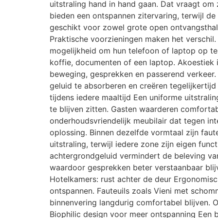
uitstraling hand in hand gaan. Dat vraagt om 
bieden een ontspannen zitervaring, terwijl de
geschikt voor zowel grote open ontvangsthall
Praktische voorzieningen maken het verschil.
mogelijkheid om hun telefoon of laptop op te l
koffie, documenten of een laptop. Akoestiek 
beweging, gesprekken en passerend verkeer. 
geluid te absorberen en creëren tegelijkerti
tijdens iedere maaltijd Een uniforme uitstrali
te blijven zitten. Gasten waarderen comfortabe
onderhoudsvriendelijk meubilair dat tegen int
oplossing. Binnen dezelfde vormtaal zijn fau
uitstraling, terwijl iedere zone zijn eigen fun
achtergrondgeluid vermindert de beleving va
waardoor gesprekken beter verstaanbaar blijv
Hotelkamers: rust achter de deur Ergonomisc
ontspannen. Fauteuils zoals Vieni met schomme
binnenvering langdurig comfortabel blijven. O
Biophilic design voor meer ontspanning Een be