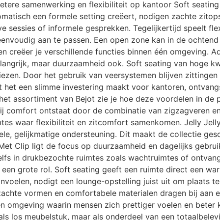
Betere samenwerking en flexibiliteit op kantoor Soft seatin
atisch een formele setting creëert, nodigen zachte zitopste
 sessies of informele gesprekken. Tegelijkertijd speelt flex
envoudig aan te passen. Een open zone kan in de ochtend d
n creëer je verschillende functies binnen één omgeving. A
langrijk, maar duurzaamheid ook. Soft seating van hoge kwa
iezen. Door het gebruik van veersystemen blijven zittingen 
at het een slimme investering maakt voor kantoren, ontvan
en het assortiment van Bejot zie je hoe deze voordelen in d
bij comfort ontstaat door de combinatie van zigzagveren 
tes waar flexibiliteit en zitcomfort samenkomen. Jelly Jell
le, gelijkmatige ondersteuning. Dit maakt de collectie ge
 Met Clip ligt de focus op duurzaamheid en dagelijks gebr
lfs in drukbezochte ruimtes zoals wachtruimtes of ontvangs
g een grote rol. Soft seating geeft een ruimte direct een wa
nvoelen, nodigt een lounge-opstelling juist uit om plaats t
zachte vormen en comfortabele materialen dragen bij aan ee
n omgeving waarin mensen zich prettiger voelen en beter ku
et als los meubelstuk, maar als onderdeel van een totaalbele