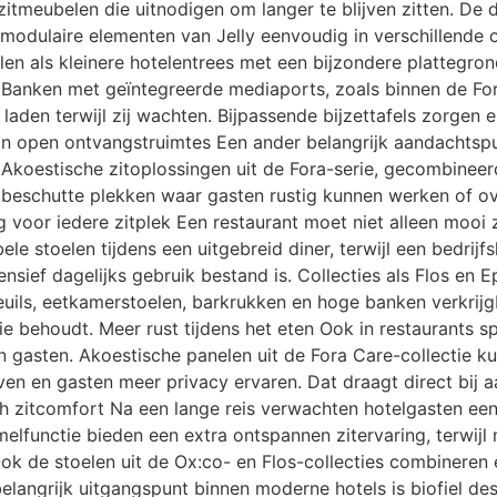
zitmeubelen die uitnodigen om langer te blijven zitten. De 
 modulaire elementen van Jelly eenvoudig in verschillende op
en als kleinere hotelentrees met een bijzondere plattegro
 Banken met geïntegreerde mediaports, zoals binnen de For
aden terwijl zij wachten. Bijpassende bijzettafels zorgen e
in open ontvangstruimtes Een ander belangrijk aandachtspu
Akoestische zitoplossingen uit de Fora-serie, gecombineer
jd beschutte plekken waar gasten rustig kunnen werken of o
ng voor iedere zitplek Een restaurant moet niet alleen mooi
le stoelen tijdens een uitgebreid diner, terwijl een bedrijf
ensief dagelijks gebruik bestand is. Collecties als Flos en
teuils, eetkamerstoelen, barkrukken en hoge banken verkrij
ctie behoudt. Meer rust tijdens het eten Ook in restaurants s
n gasten. Akoestische panelen uit de Fora Care-collectie 
en en gasten meer privacy ervaren. Dat draagt direct bij aa
h zitcomfort Na een lange reis verwachten hotelgasten een
lfunctie bieden een extra ontspannen zitervaring, terwijl m
ok de stoelen uit de Ox:co- en Flos-collecties combineren e
langrijk uitgangspunt binnen moderne hotels is biofiel des