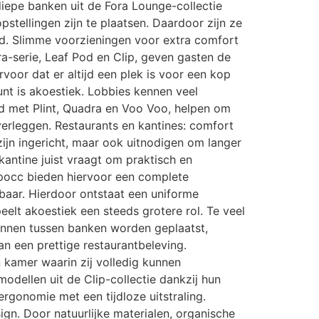
diepe banken uit de Fora Lounge-collectie
stellingen zijn te plaatsen. Daardoor zijn ze
nd. Slimme voorzieningen voor extra comfort
a-serie, Leaf Pod en Clip, geven gasten de
rvoor dat er altijd een plek is voor een kop
nt is akoestiek. Lobbies kennen veel
d met Plint, Quadra en Voo Voo, helpen om
verleggen. Restaurants en kantines: comfort
 zijn ingericht, maar ook uitnodigen om langer
skantine juist vraagt om praktisch en
 Epocc bieden hiervoor een complete
gbaar. Hierdoor ontstaat een uniforme
peelt akoestiek een steeds grotere rol. Te veel
kunnen tussen banken worden geplaatst,
n een prettige restaurantbeleving.
 kamer waarin zij volledig kunnen
odellen uit de Clip-collectie dankzij hun
rgonomie met een tijdloze uitstraling.
ign. Door natuurlijke materialen, organische