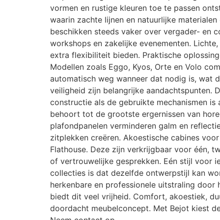
vormen en rustige kleuren toe te passen ontst
waarin zachte lijnen en natuurlijke materialen
beschikken steeds vaker over vergader- en co
workshops en zakelijke evenementen. Lichte, 
extra flexibiliteit bieden. Praktische oplossi
Modellen zoals Eggo, Kyos, Orte en Volo comb
automatisch weg wanneer dat nodig is, wat d
veiligheid zijn belangrijke aandachtspunten.
constructie als de gebruikte mechanismen is
behoort tot de grootste ergernissen van hor
plafondpanelen verminderen galm en reflectie
zitplekken creëren. Akoestische cabines voo
Flathouse. Deze zijn verkrijgbaar voor één, 
of vertrouwelijke gesprekken. Eén stijl voor 
collecties is dat dezelfde ontwerpstijl kan w
herkenbare en professionele uitstraling door
biedt dit veel vrijheid. Comfort, akoestiek,
doordacht meubelconcept. Met Bejot kiest de 