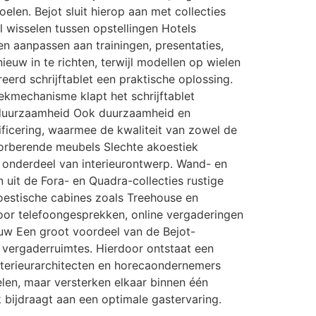
len. Bejot sluit hierop aan met collecties
el wisselen tussen opstellingen Hotels
n aanpassen aan trainingen, presentaties,
euw in te richten, terwijl modellen op wielen
reerd schrijftablet een praktische oplossing.
ekmechanisme klapt het schrijftablet
en duurzaamheid Ook duurzaamheid en
ificering, waarmee de kwaliteit van zowel de
sorberende meubels Slechte akoestiek
 onderdeel van interieurontwerp. Wand- en
 uit de Fora- en Quadra-collecties rustige
oestische cabines zoals Treehouse en
voor telefoongesprekken, online vergaderingen
bouw Een groot voordeel van de Bejot-
n vergaderruimtes. Hierdoor ontstaat een
nterieurarchitecten en horecaondernemers
elen, maar versterken elkaar binnen één
 bijdraagt aan een optimale gastervaring.