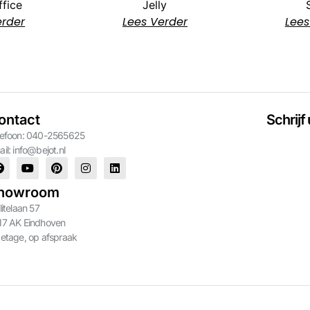
ffice
Jelly
erder
Lees Verder
Lees
ontact
Schrijf
lefoon: 040-2565625
ail:
info@bejot.nl
howroom
litelaan 57
17 AK Eindhoven
 etage, op afspraak