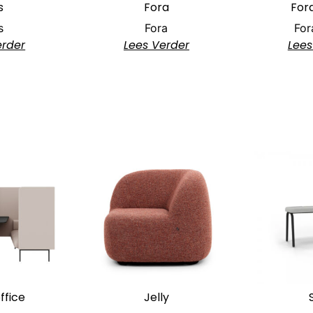
s
Fora
For
s
Fora
For
erder
Lees Verder
Lees
ffice
Jelly