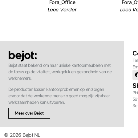
Fora_Office
Fora_O
Lees Verder
Lees V
C
Te
Bejot staat bekend om haar unieke kantoormeubelen met
Em
de focus op de vitaliteit, werkgeluk en gezondheid van de
werknemers.
S
De producten lossen kantoorproblemen op en zorgen
Phi
ervoor dat de werkende mens zo goed mogelijk zijn/haar
56
werkzaamheden kan uitvoeren.
3e
Meer over Bejot
© 2026 Bejot NL