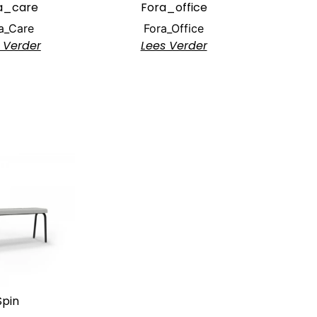
a_care
Fora_office
a_Care
Fora_Office
 Verder
Lees Verder
Spin