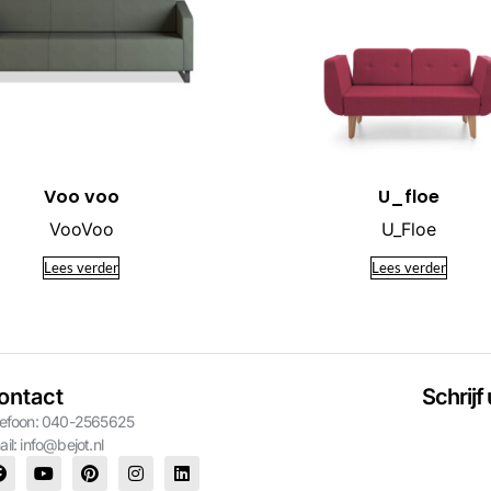
Voo voo
U_floe
VooVoo
U_Floe
Lees verder
Lees verder
ontact
Schrijf
lefoon: 040-2565625
ail:
info@bejot.nl