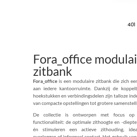
401
Fora_office modula
zitbank
Fora_office
is een modulaire zitbank die zich e
aan iedere kantoorruimte. Dankzij de koppel
hoekstukken en verbindingsdelen zijn talloze inde
van compacte opstellingen tot grotere samenstell
De collectie is ontworpen met focus op
functionaliteit: de optimale zithoogte en -diept
én stimuleren een actieve zithouding, ide
overleggen of informeel contact. Het gebruik van