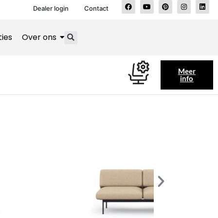
Dealer login
Contact
ties
Over ons
Meer
info