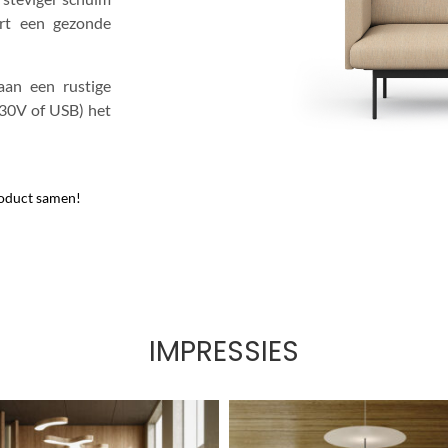
ert een gezonde
aan een rustige
230V of USB) het
roduct samen!
IMPRESSIES