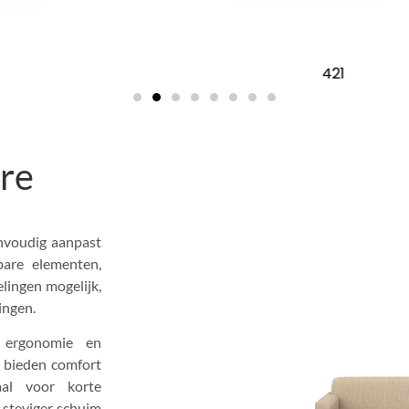
421
ire
envoudig aanpast
bare elementen,
lingen mogelijk,
ingen.
 ergonomie en
e bieden comfort
aal voor korte
 steviger schuim