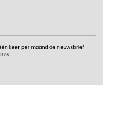
één keer per maand de nieuwsbrief
ates.