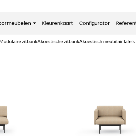
oormeubelen
Kleurenkaart
Configurator
Referen
Modulaire zitbank
Akoestische zitbank
Akoestisch meubilair
Tafels