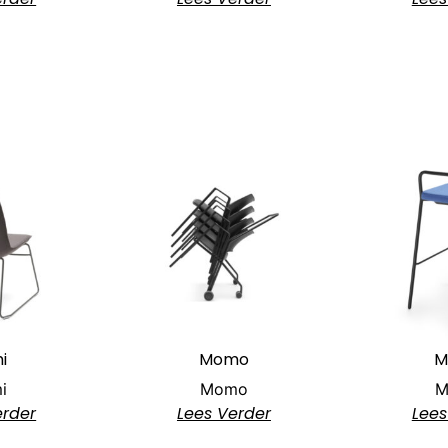
i
Momo
M
i
Momo
M
erder
Lees Verder
Lees