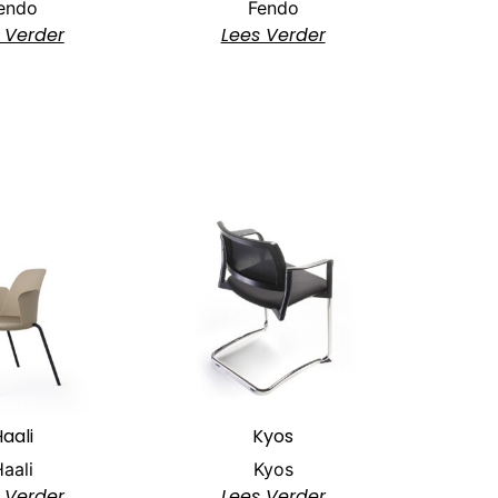
endo
Fendo
 Verder
Lees Verder
aali
Kyos
aali
Kyos
 Verder
Lees Verder