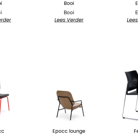
i
Booi
i
Booi
erder
Lees Verder
Lees
cc
Epocc lounge
F