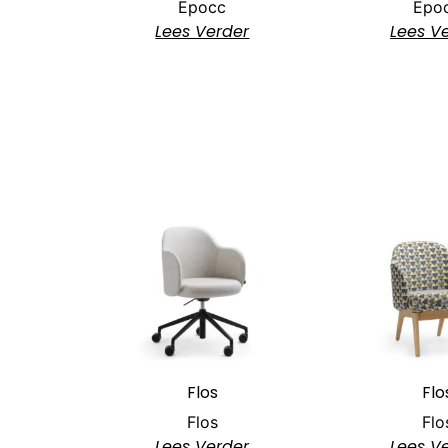
Epocc
Epo
Lees Verder
Lees V
Flos
Flo
Flos
Flo
Lees Verder
Lees V