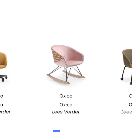
co
Ox:co
O
co
Ox:co
O
erder
Lees Verder
Lees