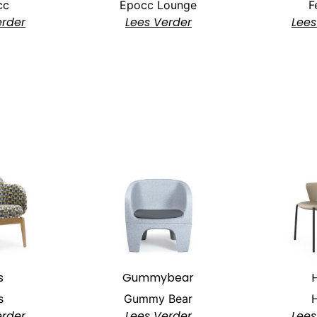
cc
Epocc Lounge
F
erder
Lees Verder
Lees
s
Gummybear
H
s
Gummy Bear
H
erder
Lees Verder
Lees