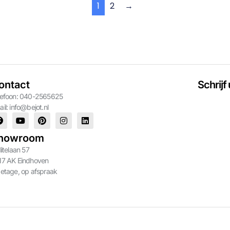
1
2
→
ontact
Schrijf
lefoon: 040-2565625
ail:
info@bejot.nl
howroom
litelaan 57
17 AK Eindhoven
 etage, op afspraak