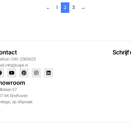
←
1
2
3
→
ontact
Schrijf
lefoon: 040-2565625
ail:
info@bejot.nl
howroom
litelaan 57
17 AK Eindhoven
 etage, op afspraak