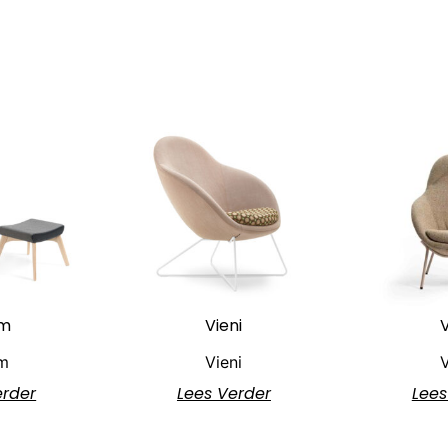
m
Vieni
V
m
Vieni
V
erder
Lees Verder
Lees