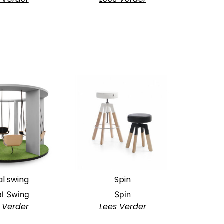
al swing
Spin
al Swing
Spin
 Verder
Lees Verder