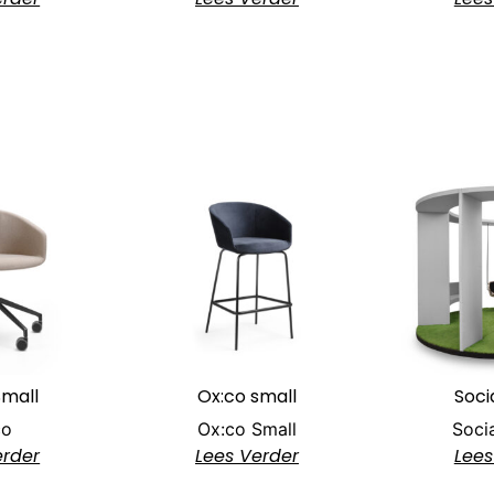
Small
Ox:co small
Soci
co
Ox:co Small
Soci
erder
Lees Verder
Lees