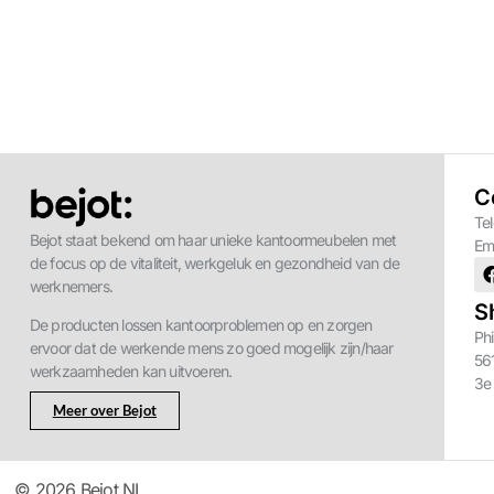
C
Te
Bejot staat bekend om haar unieke kantoormeubelen met
Em
de focus op de vitaliteit, werkgeluk en gezondheid van de
werknemers.
S
De producten lossen kantoorproblemen op en zorgen
Phi
ervoor dat de werkende mens zo goed mogelijk zijn/haar
56
werkzaamheden kan uitvoeren.
3e
Meer over Bejot
© 2026 Bejot NL