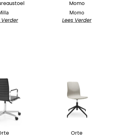
ureaustoel
Momo
Milla
Momo
 Verder
Lees Verder
Orte
Orte