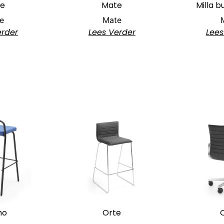
e
Mate
Milla b
e
Mate
erder
Lees Verder
Lees
mo
Orte