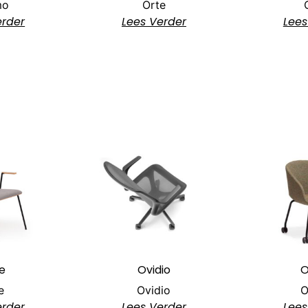
mo
Orte
erder
Lees Verder
Lees
e
Ovidio
O
e
Ovidio
O
erder
Lees Verder
Lees